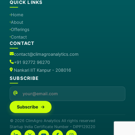
QUICK LINKS
Home
About
Offerings
Contact
CONTACT
contact@climagroanalytics.com
+91 92772 96270
Nankari IIT Kanpur - 208016
SUBSCRIBE
Subscribe
© 2026 ClimAgro Analytics All rights reserved
Startup India Certificate Number - DIPP129220