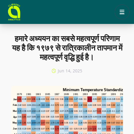
Languages:
English
हिन्दी
हमारे अध्ययन का सबसे महत्वपूर्ण परिणाम
यह है कि १९७९ से रात्रिकालीन तापमान में
महत्वपूर्ण वृद्धि हुई है।
Jun 14, 2025
Minimum Temperature Standardized Ano
1979
1981
1983
1985
1987
1989
1991
1993
1995
1997
1999
2001
200
Jan
1.61
-0.48
0.59
1.35
-1.18
-0.32
0.6
-0.04
0.31
0.16
-1.55
0.55
-1.47
-0.06
0.1
2.13
-0.36
0.87
-1.25
-0.18
-0.49
0.15
-1.09
0.38
-1.8
Feb
-0.42
0.02
-0.06
-0.51
-1.25
-1.6
-1.55
-0.0
0.79
0.13
-1.22
0.38
0.54
-1.42
0.56
-0.46
0.08
0.04
-0.91
0.49
0.82
-1.2
-0.25
0.45
1.01
Mar
-1.74
-0.58
-0.23
-1.52
-1.22
-0.19
0.37
-0.27
0.57
-0.37
-0.79
-1.52
0.06
-0.2
-1.26
0.14
-0.27
1.11
-0.16
-1.19
-0.1
-1.17
-0.35
0.47
0.21
Apr
-0.06
1.06
-0.07
-0.89
-2.0
0.15
0.39
-0.21
0.08
0.72
-1.7
-1.0
-0.92
-0.35
-0.84
-0.74
-0.39
-0.54
-0.98
0.52
0.67
0.17
-0.22
0.91
0.91
May
-1.58
1.35
-0.21
-2.04
-1.57
1.07
0.52
-1.73
-1.62
1.49
0.05
-0.14
0.2
-1.25
0.35
0.52
0.74
-0.13
-1.78
0.89
0.67
0.52
0.56
1.17
-0.2
Jun
-0.31
-0.23
0.06
-1.24
-0.91
0.37
0.75
-0.32
1.74
-0.35
-0.97
0.3
0.25
0.29
0.27
1.23
1.71
-0.3
-1.03
1.46
-0.8
-1.54
-1.38
0.61
0.4