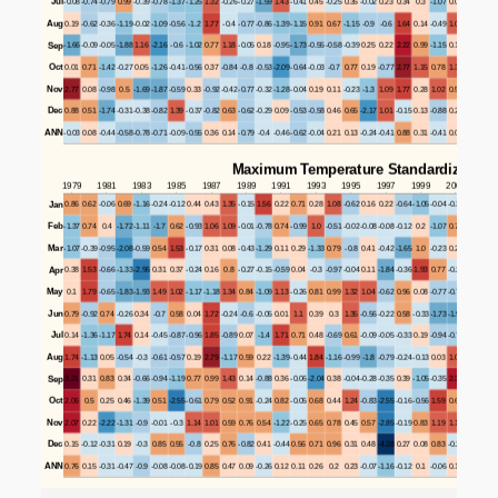
Jul
-0.08
-0.74
-0.79
0.99
-0.39
-0.78
-1.37
-1.25
1.32
-0.26
-0.27
-1.59
1.43
-0.41
0.45
-0.25
0.35
-0.02
0.23
0.34
0.3
-1.07
0.04
3.42
-0.5
Aug
0.19
-0.62
-0.36
-1.19
-0.02
-1.09
-0.56
-1.2
1.77
-0.4
-0.77
-0.86
-1.39
-1.15
0.91
0.67
-1.15
-0.9
-0.6
1.64
0.14
-0.49
1.09
1.19
0.44
Sep
-1.66
-0.09
-0.05
-1.88
1.16
-2.16
-0.6
-1.02
0.77
1.18
-0.05
0.18
-0.95
-1.73
-0.55
-0.58
-0.39
0.25
0.22
2.22
0.99
-1.15
0.19
-0.88
0.77
Oct
0.01
0.71
-1.42
-0.27
0.05
-1.26
-0.41
-0.56
0.37
-0.84
-0.8
-0.53
-2.09
-0.64
-0.03
-0.7
0.77
0.19
-0.77
2.77
1.15
0.78
1.38
0.58
0.12
Nov
2.77
0.08
-0.98
0.5
-1.69
-1.87
-0.59
0.33
-0.92
-0.42
-0.77
-0.32
-1.28
-0.04
0.19
0.11
-0.23
-1.3
1.09
1.77
0.28
1.02
0.51
0.61
0.13
Dec
0.88
0.51
-1.74
-0.31
-0.38
-0.82
1.39
-0.37
-0.82
0.63
-0.62
-0.29
0.09
-0.53
-0.58
0.46
0.65
-2.17
1.01
-0.15
0.13
-0.88
0.25
1.01
1.05
ANN
-0.03
0.08
-0.44
-0.58
-0.78
-0.71
-0.09
-0.55
0.36
0.14
-0.79
-0.4
-0.46
-0.62
-0.04
0.21
0.13
-0.24
-0.41
0.88
0.31
-0.41
0.06
0.83
0.2
Maximum Temperature Standardized Ano
1979
1981
1983
1985
1987
1989
1991
1993
1995
1997
1999
2001
200
Jan
0.86
0.62
-0.06
0.69
-1.16
-0.24
-0.12
0.44
0.43
1.35
-0.15
1.56
0.22
0.71
0.28
1.08
-0.62
0.16
0.22
-0.64
-1.05
-0.04
-0.31
0.13
-2.7
Feb
-1.37
0.74
0.4
-1.72
-1.11
-1.7
0.62
-0.93
1.06
1.09
-0.01
-0.78
0.74
-0.99
1.0
-0.51
-0.02
-0.08
-0.08
-0.12
0.2
-1.07
0.71
-0.24
-0.6
Mar
-1.07
-0.39
-0.95
-2.08
-0.59
0.54
1.53
-0.17
0.31
0.08
-0.43
-1.29
0.11
0.29
-1.33
0.79
-0.8
0.41
-0.42
-1.65
1.0
-0.23
0.23
0.27
-0.5
Apr
0.38
1.53
-0.66
-1.33
-2.96
0.31
0.37
-0.24
0.16
0.8
-0.27
-0.15
-0.59
0.04
-0.3
-0.97
-0.04
0.11
-1.84
-0.36
1.93
0.77
-0.28
0.45
0.56
May
0.1
1.79
-0.65
-1.83
-1.93
1.49
1.02
-1.17
-1.18
1.34
0.84
-1.09
1.13
-0.26
0.81
0.99
1.32
1.04
-0.62
0.96
0.08
-0.77
-0.72
0.18
0.32
Jun
0.79
-0.92
0.74
-0.26
0.34
-0.7
0.58
0.04
1.72
-0.24
-0.6
-0.05
0.01
1.1
0.39
0.3
1.35
-0.56
-0.22
0.58
-0.33
-1.73
-1.94
0.06
0.28
Jul
0.14
-1.36
-1.17
1.74
0.14
-0.45
-0.87
-0.96
1.85
-0.89
0.07
-1.4
1.71
0.71
0.48
-0.69
0.61
-0.09
-0.05
-0.33
0.19
-0.94
-0.73
2.61
-0.2
Aug
1.74
-1.13
0.05
-0.54
-0.3
-0.61
-0.57
0.19
2.79
-1.17
0.59
0.22
-1.39
-0.44
1.84
-1.16
-0.99
-1.8
-0.79
-0.24
-0.13
0.03
1.07
0.11
-0.3
Sep
3.21
0.31
0.83
0.34
-0.66
-0.94
-1.19
0.77
0.99
1.43
0.14
-0.88
0.36
-0.06
-2.04
0.38
-0.04
-0.28
-0.35
0.39
-1.05
-0.35
2.32
-1.21
-1.9
Oct
2.06
0.5
0.25
0.46
-1.39
0.51
-2.55
-0.61
0.79
0.52
0.91
-0.24
0.82
-0.05
0.68
0.44
1.24
-0.83
-2.55
-0.16
-0.56
1.59
0.68
0.22
-0.5
Nov
2.07
0.22
-2.22
-1.31
-0.9
-0.01
-0.3
1.14
1.01
0.59
0.76
0.54
-1.22
-0.25
0.65
0.78
0.45
0.57
-2.85
-0.19
0.83
1.19
1.14
0.34
-0.0
Dec
0.15
-0.12
-0.31
0.19
-0.3
0.85
0.55
-0.8
0.25
0.76
-0.82
0.41
-0.44
0.56
0.71
0.96
0.31
0.48
-4.38
0.27
0.08
0.83
-0.23
0.6
-1.3
ANN
0.76
0.15
-0.31
-0.47
-0.9
-0.08
-0.08
-0.19
0.85
0.47
0.09
-0.26
0.12
0.11
0.26
0.2
0.23
-0.07
-1.16
-0.12
0.1
-0.06
0.16
0.29
-0.6